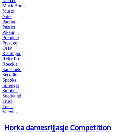
Mercer
Muck Boots
Musto
Nike
Parlanti
Passier
Pikeur
Premiere
Prestige
QHP
Rectiligne
Rider Pro
Roeckle
Samshield
Sectolin
Spooks
Sprenger
Stubben
Suedwind
Trust
Tucci
Veredus
Horka damesrijjasje Competition