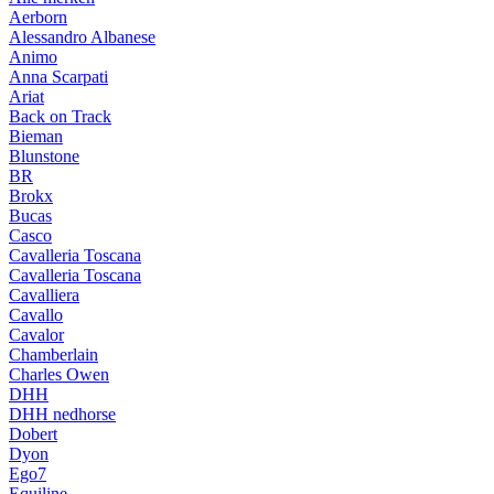
Aerborn
Alessandro Albanese
Animo
Anna Scarpati
Ariat
Back on Track
Bieman
Blunstone
BR
Brokx
Bucas
Casco
Cavalleria Toscana
Cavalleria Toscana
Cavalliera
Cavallo
Cavalor
Chamberlain
Charles Owen
DHH
DHH nedhorse
Dobert
Dyon
Ego7
Equiline