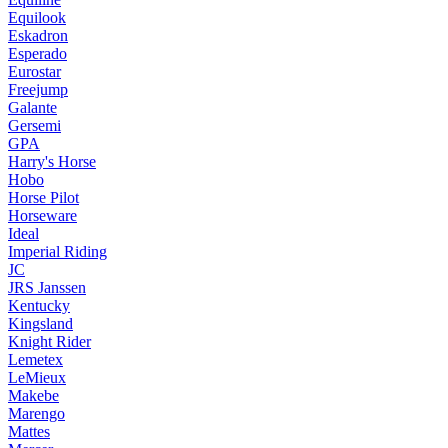
Equilook
Eskadron
Esperado
Eurostar
Freejump
Galante
Gersemi
GPA
Harry's Horse
Hobo
Horse Pilot
Horseware
Ideal
Imperial Riding
JC
JRS Janssen
Kentucky
Kingsland
Knight Rider
Lemetex
LeMieux
Makebe
Marengo
Mattes