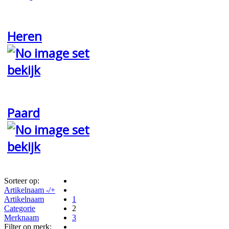
Heren
bekijk
Paard
bekijk
Sorteer op:
Artikelnaam -/+
Artikelnaam
1
Categorie
2
Merknaam
3
Filter op merk: