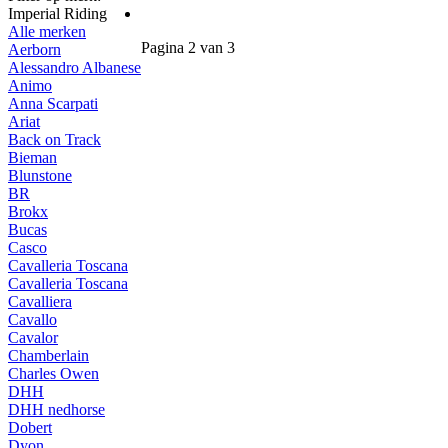
Imperial Riding
Alle merken
Pagina 2 van 3
Aerborn
Alessandro Albanese
Animo
Anna Scarpati
Ariat
Back on Track
Bieman
Blunstone
BR
Brokx
Bucas
Casco
Cavalleria Toscana
Cavalleria Toscana
Cavalliera
Cavallo
Cavalor
Chamberlain
Charles Owen
DHH
DHH nedhorse
Dobert
Dyon