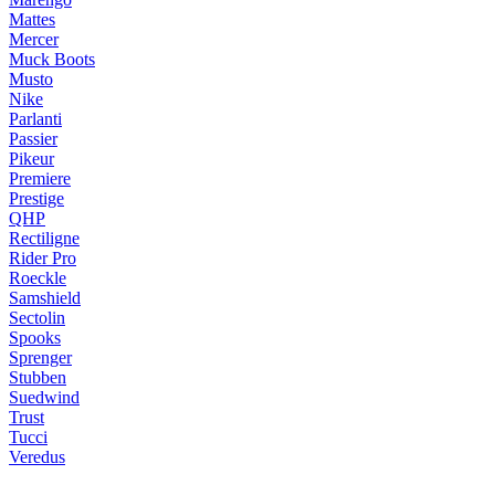
Mattes
Mercer
Muck Boots
Musto
Nike
Parlanti
Passier
Pikeur
Premiere
Prestige
QHP
Rectiligne
Rider Pro
Roeckle
Samshield
Sectolin
Spooks
Sprenger
Stubben
Suedwind
Trust
Tucci
Veredus